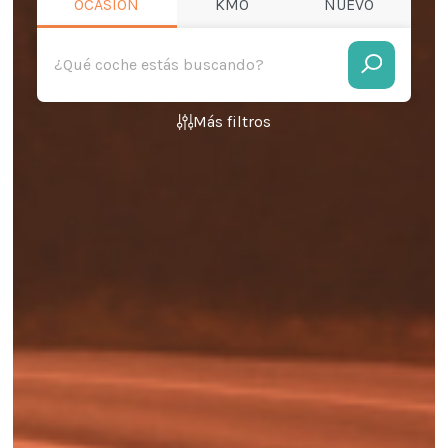
OCASIÓN
KM0
NUEVO
Más filtros