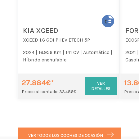
KIA XCEED
FOR
XCEED 1.6 GDI PHEV ETECH 5P
ECOSP
2024 |
16.956 Km |
141 CV |
Automático |
2021 |
Híbrido enchufable
Gasol
27.884€*
13.
VER
DETALLES
Precio al contado: 33.486€
Precio 
VER TODOS LOS COCHES DE OCASIÓN